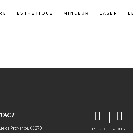
RE
ESTHETIQUE
MINCEUR
LASER
L
TACT
ue de Provence, 06270
RENDEZ-VOUS