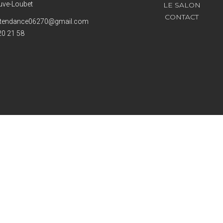
euve-Loubet
LE SALON
CONTACT
e.tendance06270@gmail.com
20 21 58