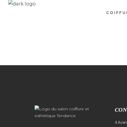
COIFFU
CON
4 Aven