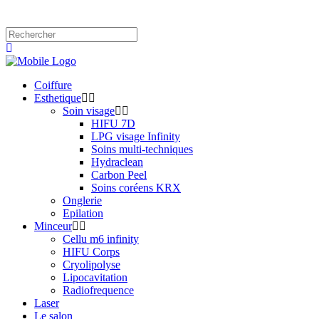
Coiffure
Esthetique
Soin visage
HIFU 7D
LPG visage Infinity
Soins multi-techniques
Hydraclean
Carbon Peel
Soins coréens KRX
Onglerie
Epilation
Minceur
Cellu m6 infinity
HIFU Corps
Cryolipolyse
Lipocavitation
Radiofrequence
Laser
Le salon