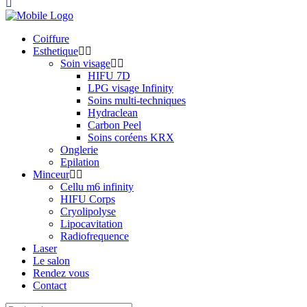
Coiffure
Esthetique
Soin visage
HIFU 7D
LPG visage Infinity
Soins multi-techniques
Hydraclean
Carbon Peel
Soins coréens KRX
Onglerie
Epilation
Minceur
Cellu m6 infinity
HIFU Corps
Cryolipolyse
Lipocavitation
Radiofrequence
Laser
Le salon
Rendez vous
Contact