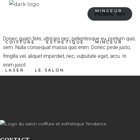
COIFFURE
ESTHETIQUE
MINCEUR
PRENDRE RDV
LASER
LE SALON
Donec quam felis, ultricies nec, pellentesque eu, pretium quis,
COIFFURE
ESTHETIQUE
MINCEUR
sem. Nulla consequat massa quis enim. Donec pede justo,
fringilla vel, aliquet imperdiet, nec, vulputate eget, arcu. In
enim jusot.
LASER
LE SALON
CONTACT